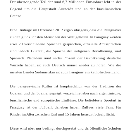
Der überwiegende Teil der rund 6,7 Millionen Einwohner lebt in der
Gegend um die Hauptstadt Asunción und an der brasilianischen
Grenze.
Eine Umfrage im Dezember 2012 ergab übrigens, dass die Paraguayer
zu den glücklichsten Menschen der Welt gehören. In Paraguay werden
etwa 20 verschiedene Sprachen gesprochen, offizielle Amtssprachen
sind jedoch Guaraní, die Sprache der indigenen Bevölkerung, und
Spanisch. Nachdem rund sechs Prozent der Bevölkerung deutsche
Wurzeln haben, ist auch Deutsch immer wieder zu hören. Wie die
meisten Länder Südamerikas ist auch Paraguay ein katholisches Land.
Die paraguayische Kultur ist hauptsächlich von der Tradition der
Guaraní und der Spanier geprägt, verzeichnet aber auch argentinische,
brasilianische und europäische Einflüsse. Die beliebteste Sportart in
Paraguay ist der Fußball, daneben haben Rallyes viele Fans. Für
Kinder im Alter zwischen fünf und 15 Jahren herrscht Schulpflicht.
Diese wird aber nur bedingt durchgesetzt und da öffentliche Schulen