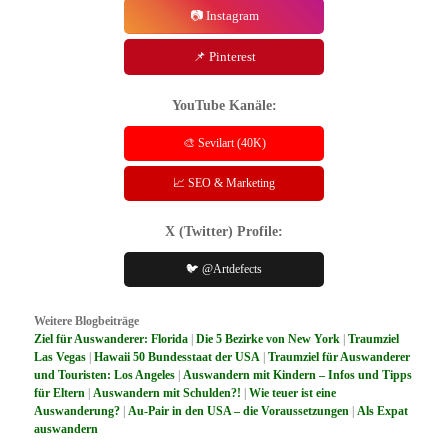
📷 Instagram
📌 Pinterest
YouTube Kanäle:
🎨 Sevilart (40K)
📈 SEO & Marketing
X (Twitter) Profile:
🐦 @Artdefects
Weitere Blogbeiträge
Ziel für Auswanderer: Florida
|
Die 5 Bezirke von New York
|
Traumziel
Las Vegas
|
Hawaii 50 Bundesstaat der USA
|
Traumziel für Auswanderer
und Touristen: Los Angeles
|
Auswandern mit Kindern – Infos und Tipps
für Eltern
|
Auswandern mit Schulden?!
|
Wie teuer ist eine
Auswanderung?
|
Au-Pair in den USA – die Voraussetzungen
|
Als Expat
auswandern