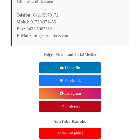
DE – 28259 Bremen
Telefon:
0421/5970172
Mobil:
0172/4371456
Fax:
0421/5963352
E-Mail:
info@artdefects.com
Folgen Sie uns auf Social Media:
💼 LinkedIn
📘 Facebook
📷 Instagram
📌 Pinterest
YouTube Kanäle:
🎨 Sevilart (40K)